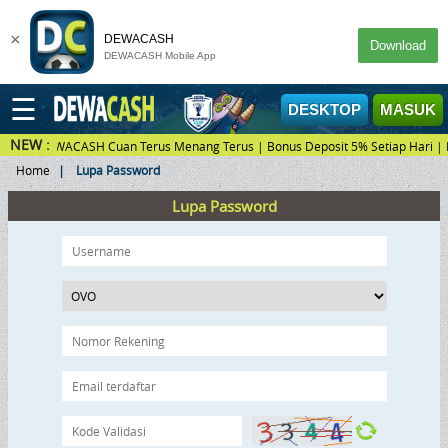
×
DEWACASH
Download
DEWACASH Mobile App
☰
DESKTOP
MASUK
NEW :
DEWACASH Cuan Terus Menang Terus | Bonus Deposit 5% Setiap Hari |
DAFTAR
MASUK
Home
Lupa Password
Lupa Password
Beranda
Deposit
Games
PROMO
Sportbook
PROMO
E-Sport
PROMO