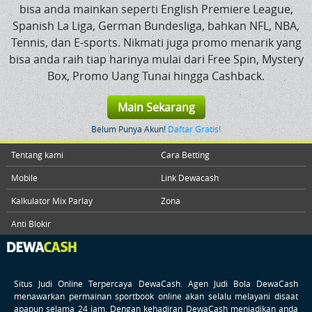
bisa anda mainkan seperti English Premiere League,
Spanish La Liga, German Bundesliga, bahkan NFL, NBA,
Arcade
Tennis, dan E-sports. Nikmati juga promo menarik yang
bisa anda raih tiap harinya mulai dari Free Spin, Mystery
Promosi
Box, Promo Uang Tunai hingga Cashback.
Referral
Main Sekarang
Belum Punya Akun!
Daftar Gratis!
VIP
Member
Tentang kami
Cara Betting
Lainnya
Mobile
Link Dewacash
VERSI DESKTOP
Kalkulator Mix Parlay
Zona
Anti Blokir
©
DEWACASH
Situs
Website
Bandar
Situs Judi Online Terpercaya
DewaCash
. Agen Judi Bola DewaCash
Agen
menawarkan permainan sportbook online akan selalu melayani disaat
Taruhan
apapun selama 24 jam. Dengan kehadiran DewaCash menjadikan anda