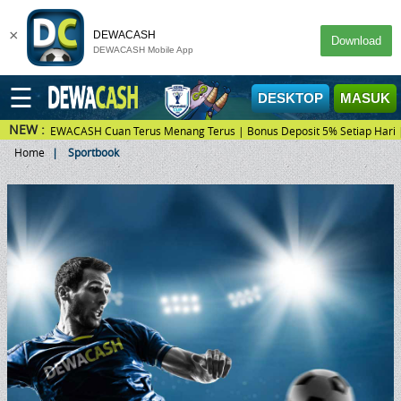
×
DEWACASH
Download
DEWACASH Mobile App
☰
DESKTOP
MASUK
NEW :
DEWACASH Cuan Terus Menang Terus | Bonus Deposit 5% Setiap Hari |
DAFTAR
MASUK
Home
Sportbook
Beranda
Deposit
Games
PROMO
Sportbook
PROMO
E-Sport
PROMO